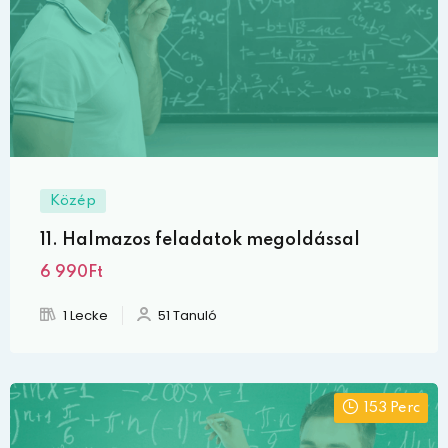
Közép
11. Halmazos feladatok megoldással
6 990Ft
1 Lecke
51 Tanuló
153 Perc