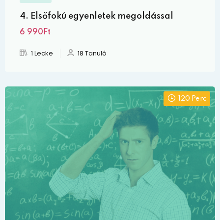
4. Elsőfokú egyenletek megoldással
6 990Ft
1 Lecke
18 Tanuló
120 Perc