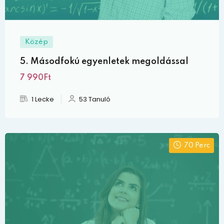
Közép
5. Másodfokú egyenletek megoldással
7 990Ft
1 Lecke
53 Tanuló
70 Perc