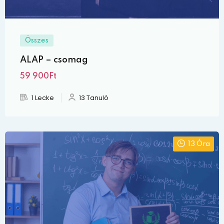
Összes
ALAP – csomag
59 900Ft
1 Lecke
13 Tanuló
13 Óra