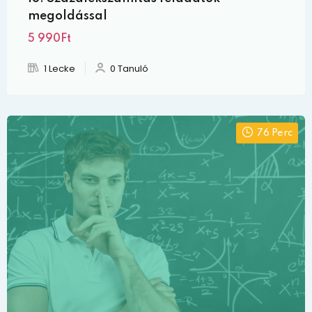
megoldással
5 990Ft
1 Lecke
0 Tanuló
76 Perc