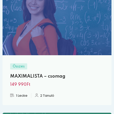
Összes
MAXIMALISTA – csomag
149 990Ft
1 Lecke
2 Tanuló