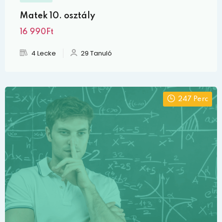
Matek 10. osztály
16 990Ft
4 Lecke
29 Tanuló
247 Perc