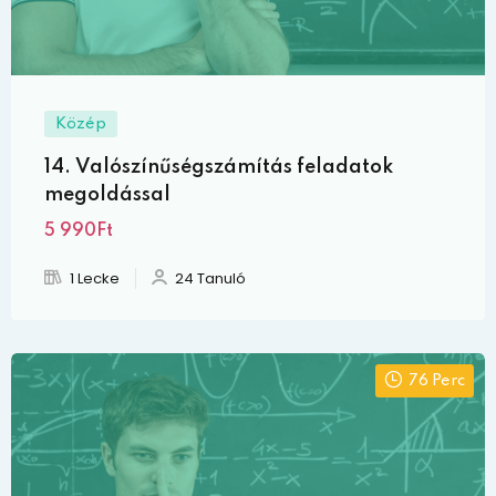
Közép
14. Valószínűségszámítás feladatok
megoldással
5 990Ft
1 Lecke
24 Tanuló
76 Perc