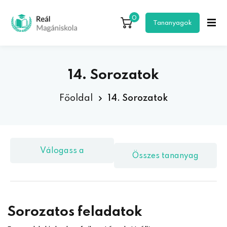
0
Bejelentkezés
Regisztráció
Tananyagok
Bejelentkezés
Még nem regisztráltál?
Regisztráció
14. Sorozatok
Főoldal
14. Sorozatok
Válogass a
Összes tananyag
Elfelejtetted a jelszavad?
Jegyezd meg
tananyagok közül!
csomagban!
egisztráció
Sorozatos feladatok