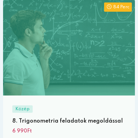
84 Perc
Közép
8. Trigonometria feladatok megoldással
6 990Ft