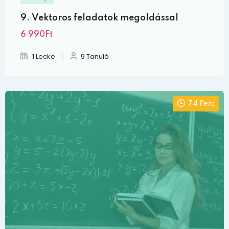
9. Vektoros feladatok megoldással
6 990Ft
1 Lecke
9 Tanuló
74 Perc