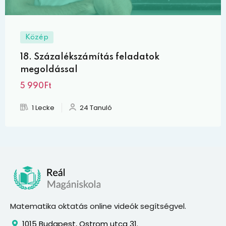
Közép
18. Százalékszámítás feladatok
megoldással
5 990Ft
1 Lecke
24 Tanuló
Matematika oktatás online videók segítségvel.
1015 Budapest, Ostrom utca 31.