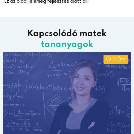
Ez az oldal jelenleg fejlesztés alatt áll!
Kapcsolódó matek
tananyagok
13 Óra