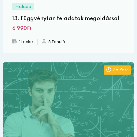
Haladó
13. Függvénytan feladatok megoldással
6 990Ft
1 Lecke
8 Tanuló
76 Perc