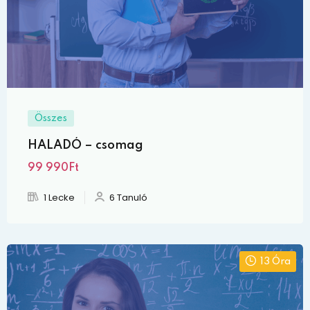
Összes
HALADÓ – csomag
99 990Ft
1 Lecke
6 Tanuló
13 Óra