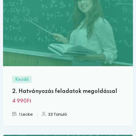
Kezdő
2. Hatványozás feladatok megoldással
4 990Ft
1 Lecke
33 Tanuló