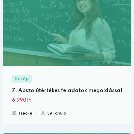
Közép
7. Abszolútértékes feladatok megoldással
6 990Ft
1 Lecke
39 Tanuló