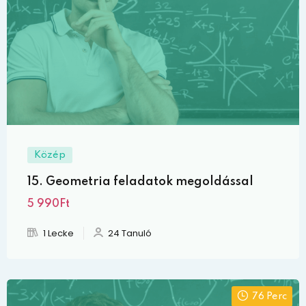
Közép
15. Geometria feladatok megoldással
5 990Ft
1 Lecke
24 Tanuló
76 Perc