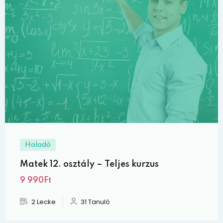
Haladó
Matek 12. osztály – Teljes kurzus
9 990Ft
2 Lecke
31 Tanuló