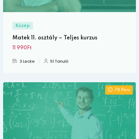
Közép
Matek 11. osztály – Teljes kurzus
11 990Ft
3 Lecke
51 Tanuló
78 Perc