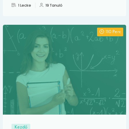
1 Lecke
19 Tanuló
110 Perc
Kezdő