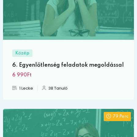
Közép
6. Egyenlőtlenség feladatok megoldással
6 990Ft
1 Lecke
38 Tanuló
79 Perc