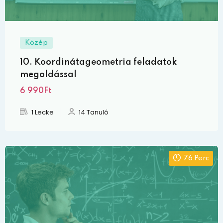
Közép
10. Koordinátageometria feladatok
megoldással
6 990Ft
1 Lecke
14 Tanuló
76 Perc