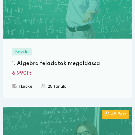
Kezdő
1. Algebra feladatok megoldással
6 990Ft
1 Lecke
25 Tanuló
45 Perc