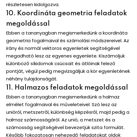
részletesen kidolgozva.
10. Koordináta geometria feladatok
megoldással
Ebben a tananyagban megismerkedünk a koordináta
geometria fogalmaival és számolási módszereivel. Az
irány és normál vektoros egyenletek segítségével
megadható lesz az egyenes egyenlete. Kiszámoljuk
különböző síkidomok csúcsait és átlóinak felező
pontját, végül pedig megvizsgáljuk a kör egyenletének
néhány tulajdonságát.
11. Halmazos feladatok megoldással
Ebben a tananyagban megismerkedünk a halmaz
elmélet fogalmaival és műveleteivel. Szó lesz az
unióról, metszetről, különbség képzésről, majd pedig a
halmaz számosságáról. Az unió, a metszet és a
számosság segítségével bevezetjük szita formulát.
Később fokozatosan nehezedő feladatokat oldok