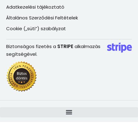
Adatkezelési tájékoztató
Általános Szerződési Feltételek
Cookie („süti”) szabályzat
Biztonsàgos fizetès a
STRIPE
alkalmazàs
segítségével.
© 2025 – realmaganiskola-matek.hu