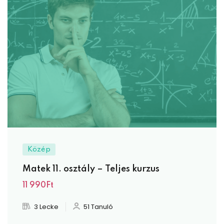
Közép
Matek 11. osztály – Teljes kurzus
11 990Ft
3 Lecke
51 Tanuló