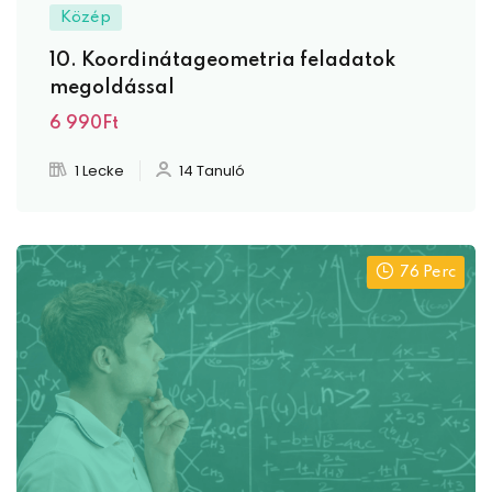
Közép
10. Koordinátageometria feladatok
megoldással
6 990Ft
1 Lecke
14 Tanuló
76 Perc