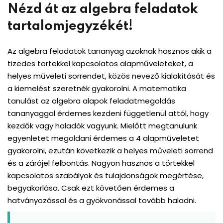
Nézd át az algebra feladatok
tartalomjegyzékét!
Az algebra feladatok tananyag azoknak hasznos akik a
tizedes törtekkel kapcsolatos alapműveleteket, a
helyes műveleti sorrendet, közös nevező kialakítását és
a kiemelést szeretnék gyakorolni. A matematika
tanulást az algebra alapok feladatmegoldás
tananyaggal érdemes kezdeni függetlenül attól, hogy
kezdők vagy haladók vagyunk. Mielőtt megtanulunk
egyenletet megoldani érdemes a 4 alapműveletet
gyakorolni, ezután következik a helyes műveleti sorrend
és a zárójel felbontás. Nagyon hasznos a törtekkel
kapcsolatos szabályok és tulajdonságok megértése,
begyakorlása. Csak ezt követően érdemes a
hatványozással és a gyökvonással tovább haladni.