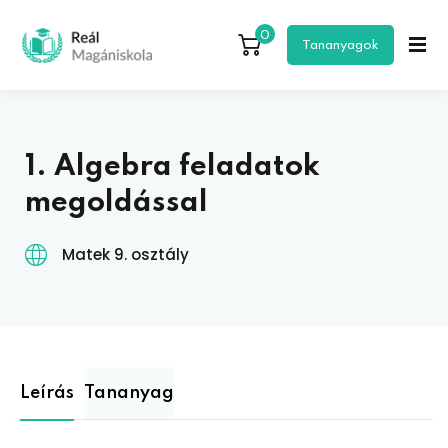
0
Bejelentkezés
Regisztráció
Tananyagok
Bejelentkezés
Még nem regisztráltál?
Regisztráció
1. Algebra feladatok
megoldással
Matek 9. osztály
Elfelejtetted a jelszavad?
Jegyezd meg
Leírás
Tananyag
egisztráció