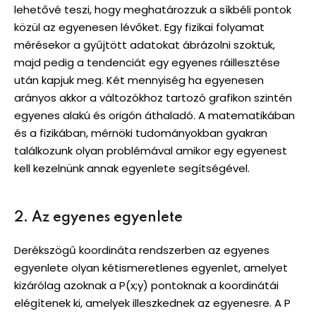
lehetővé teszi, hogy meghatározzuk a síkbéli pontok
közül az egyenesen lévőket. Egy fizikai folyamat
mérésekor a gyűjtött adatokat ábrázolni szoktuk,
majd pedig a tendenciát egy egyenes ráillesztése
után kapjuk meg. Két mennyiség ha egyenesen
arányos akkor a változókhoz tartozó grafikon szintén
egyenes alakú és origón áthaladó. A matematikában
és a fizikában, mérnöki tudományokban gyakran
találkozunk olyan problémával amikor egy egyenest
kell kezelnünk annak egyenlete segítségével.
2. Az egyenes egyenlete
Derékszögű koordináta rendszerben az egyenes
egyenlete olyan kétismeretlenes egyenlet, amelyet
kizárólag azoknak a P(x;y) pontoknak a koordinátái
elégítenek ki, amelyek illeszkednek az egyenesre. A P