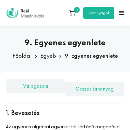
0
Bejelentkezés
Regisztráció
Tananyagok
Bejelentkezés
Még nem regisztráltál?
Regisztráció
9. Egyenes egyenlete
Főoldal
Egyéb
9. Egyenes egyenlete
Válogass a
Összes tananyag
Elfelejtetted a jelszavad?
Jegyezd meg
tananyagok közül!
csomagban!
1. Bevezetés
egisztráció
Az egyenes algebrai egyenlettel történő megadása