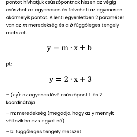
pontot hívhatjuk csúszópontnak hiszen az végig
csúszhat az egyenesen és felveheti az egyenesen
akármelyik pontot. A lenti egyenletben 2 paraméter
van az
m
meredekség és a
b
függőleges tengely
metszet.
pl.:
– (x,y): az egyenes lévő csúszópont 1. és 2.
koordinátája
– m: meredekség (megadja, hogy az y mennyit
változik ha az x egyet nő)
– b: függőleges tengely metszet